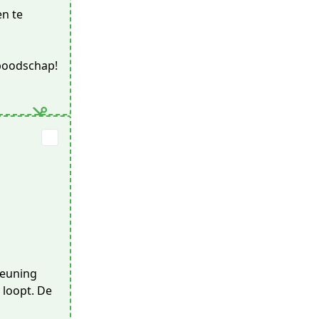
en te
nboodschap!
teuning
 loopt. De