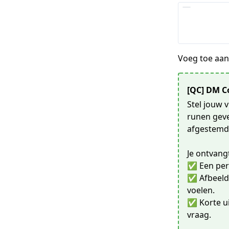
Voeg toe aan 
[QC] DM C
Stel jouw 
runen geve
afgestemd 
Je ontvang
✅ Een pers
✅ Afbeeldi
voelen.
✅ Korte ui
vraag.