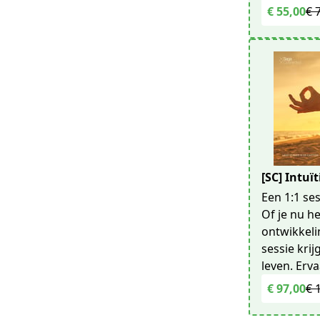
€ 55,00
€ 
[SC] Intuï
Een 1:1 se
Of je nu he
ontwikkeli
sessie krij
leven. Erva
€ 97,00
€ 