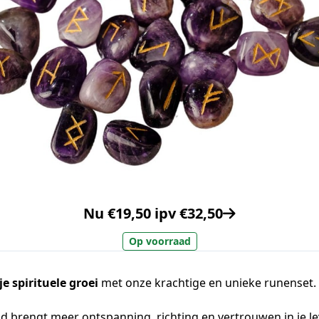
Nu €19,50 ipv €32,50
Op voorraad
je spirituele groei
met onze krachtige en unieke runenset.
d brengt meer ontspanning, richting en vertrouwen in je l