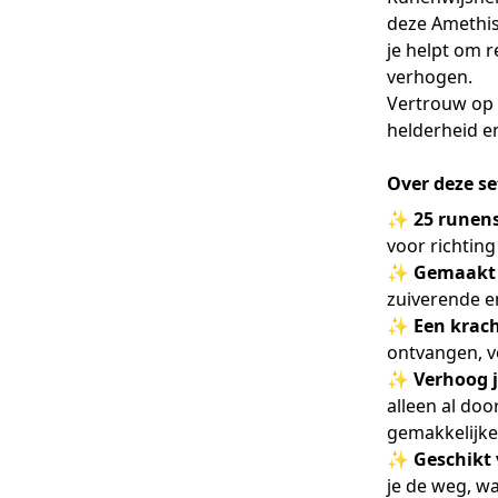
deze Amethist
je helpt om r
verhogen.
Vertrouw op 
helderheid e
Over deze se
✨
25 runens
voor richting
✨
Gemaakt 
zuiverende 
✨
Een krach
ontvangen, v
✨
Verhoog j
alleen al doo
gemakkelijke
✨
Geschikt 
je de weg, wa