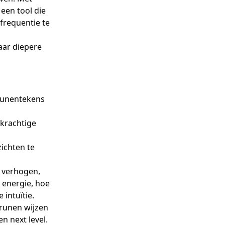
een tool die
 frequentie te
aar diepere
runentekens
krachtige
ichten te
e verhogen,
e energie, hoe
intuïtie.
runen wijzen
en next level.