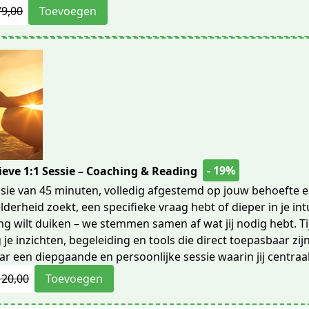
79,00
Toevoegen
- 19%
tieve 1:1 Sessie – Coaching & Reading
ssie van 45 minuten, volledig afgestemd op jouw behoefte en
lderheid zoekt, een specifieke vraag hebt of dieper in je int
ng wilt duiken – we stemmen samen af wat jij nodig hebt. T
g je inzichten, begeleiding en tools die direct toepasbaar zij
ar een diepgaande en persoonlijke sessie waarin jij centraal
120,00
Toevoegen