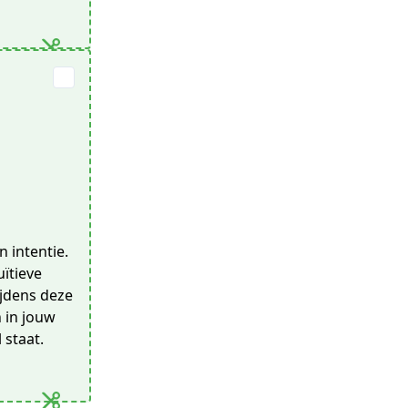
 intentie.
uïtieve
ijdens deze
n in jouw
 staat.