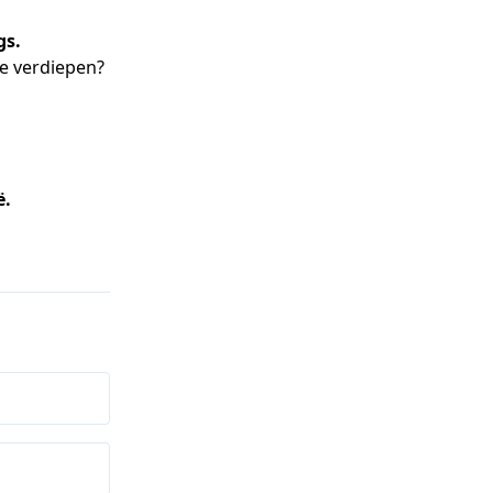
gs.
ie verdiepen?
ë.