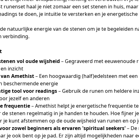
 runenset haal je niet zomaar een set stenen in huis, maar 
eadings te doen, je intuïtie te versterken en je energetische
de natuurlijke energie van de stenen om je te begeleiden n
n verbinding.
t
tenen vol oude wijsheid
– Gegraveerd met eeuwenoude 
 en inzicht
van Amethist
– Een hoogwaardig (half)edelsteen met een 
en beschermende energie
tige tool voor readings
– Gebruik de runen om heldere inz
oor jezelf en anderen
e frequentie
– Amethist helpt je energetische frequentie t
r de stenen regelmatig in je handen te houden. Hoe fijner j
r je kunt afstemmen op de oude wijsheid van runen en op je 
voor zowel beginners als ervaren 'spiritual seekers'
– De 
ar je ook bent op je pad. Er zijn altijd mogelijkheden naar e