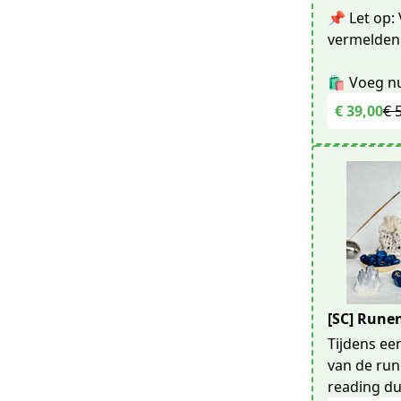
📌 Let op:
vermelden
🛍️ Voeg n
€ 39,00
€ 
[SC] Rune
Tijdens ee
van de run
reading du