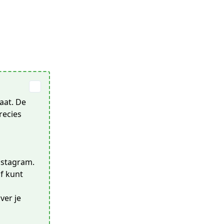
aat. De
recies
nstagram.
f kunt
ver je