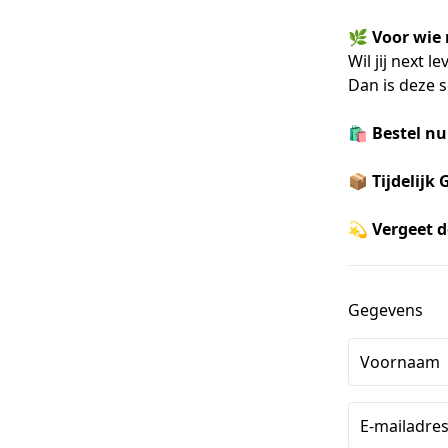
🌿
Voor wie
Wil jij next 
Dan is deze s
🛍️
Bestel nu
📦
Tijdelijk
💫
Vergeet d
Gegevens
Voornaam
E-mailadre