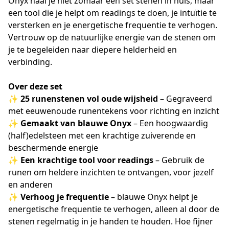
Onyx haal je niet zomaar een set stenen in huis, maar
een tool die je helpt om readings te doen, je intuïtie te
versterken en je energetische frequentie te verhogen.
Vertrouw op de natuurlijke energie van de stenen om
je te begeleiden naar diepere helderheid en
verbinding.
Over deze set
✨
25 runenstenen vol oude wijsheid
– Gegraveerd
met eeuwenoude runentekens voor richting en inzicht
✨
Gemaakt van blauwe Onyx
– Een hoogwaardig
(half)edelsteen met een krachtige zuiverende en
beschermende energie
✨
Een krachtige tool voor readings
– Gebruik de
runen om heldere inzichten te ontvangen, voor jezelf
en anderen
✨
Verhoog je frequentie
– blauwe Onyx helpt je
energetische frequentie te verhogen, alleen al door de
stenen regelmatig in je handen te houden. Hoe fijner